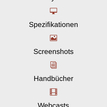

Spezifikationen

Screenshots
i
Handbücher

Webcasts