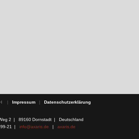
bH
|
Impressum
|
Datenschutzerklärung
Weg 2
| 89160 Dornstadt | Deutschland
 899-21 |
info@axaris.de
|
axaris.de