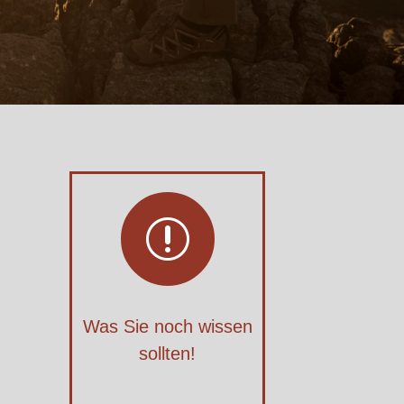
r
Was Sie noch wissen
sollten!