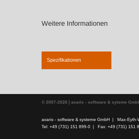
Weitere Informationen
Spezifikationen
© 2007-2026 | axaris - software & syteme Gm
axaris - software & systeme GmbH |
Max-Eyth-
Tel: +49 (731) 151 899-0 |
Fax: +49 (731) 151