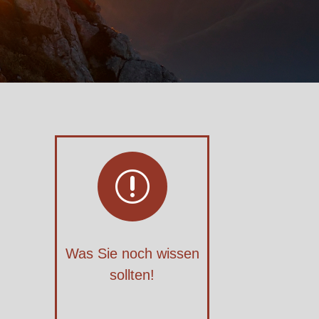
r
Was Sie noch wissen
sollten!