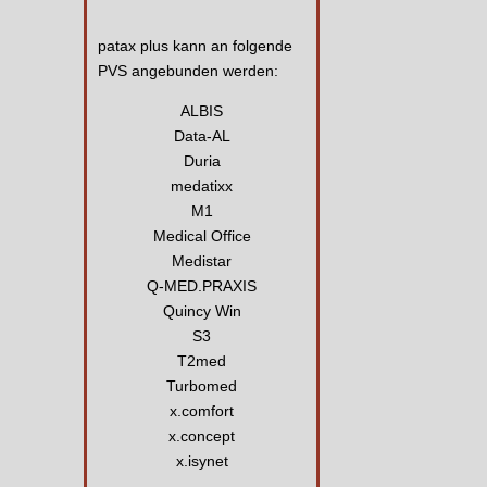
patax plus kann an folgende
PVS angebunden werden:
ALBIS
Data-AL
Duria
medatixx
M1
Medical Office
Medistar
Q-MED.PRAXIS
Quincy Win
S3
T2med
Turbomed
x.comfort
x.concept
x.isynet