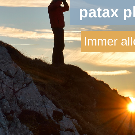
patax p
Immer all