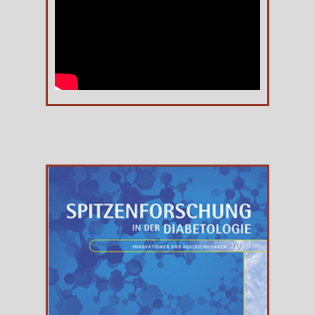
axaris