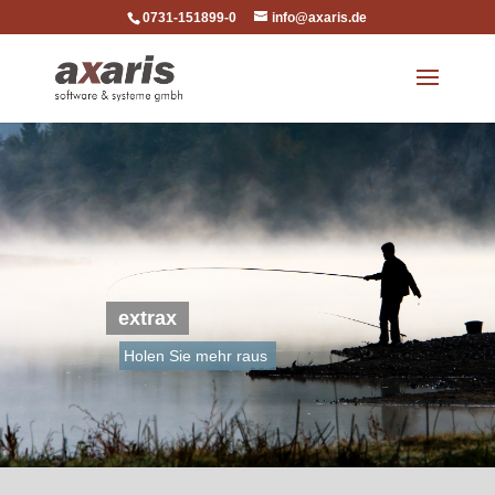
0731-151899-0
info@axaris.de
extrax
Holen Sie mehr raus